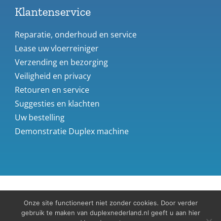
Klantenservice
Reparatie, onderhoud en service
Lease uw vloerreiniger
Verzending en bezorging
Veiligheid en privacy
Retouren en service
Suggesties en klachten
Uw bestelling
Demonstratie Duplex machine
Bekijk ook:
Innovi BV
–
Haagaveegmachines.nl
Onze site functioneert niet zonder cookies. Door verder
gebruik te maken van duplexnederland.nl geeft u aan hier
COPYRIGHT DUPLEXNEDERLAND 2022