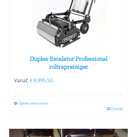
kan
gekozen
worden
op
de
productpagina
Duplex Escalator Professional
roltrapreiniger
Vanaf:
€
8.995,50
Opties selecteren
Details
Dit
product
heeft
meerdere