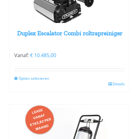
op
de
productpagina
Duplex Escalator Combi roltrapreiniger
Vanaf:
€
10.485,00
Opties selecteren
Details
Dit
product
heeft
meerdere
variaties.
Deze
optie