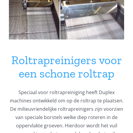
variaties.
Deze
optie
kan
gekozen
worden
Roltrapreinigers voor
op
de
een schone roltrap
productpagina
Speciaal voor roltrapreiniging heeft Duplex
machines ontwikkeld om op de roltrap te plaatsen.
De milieuvriendelijke roltrapreinigers zijn voorzien
van speciale borstels welke diep roteren in de
oppervlakte groeven. Hierdoor wordt het vuil