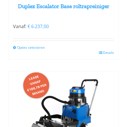
Duplex Escalator Base roltrapreiniger
Vanaf:
€
6.237,00
Opties selecteren
Details
Dit
product
heeft
meerdere
variaties.
Deze
optie
kan
gekozen
worden