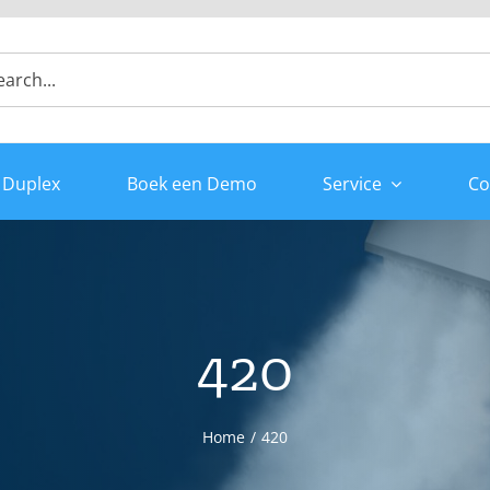
 Duplex
Boek een Demo
Service
Co
420
Home
420