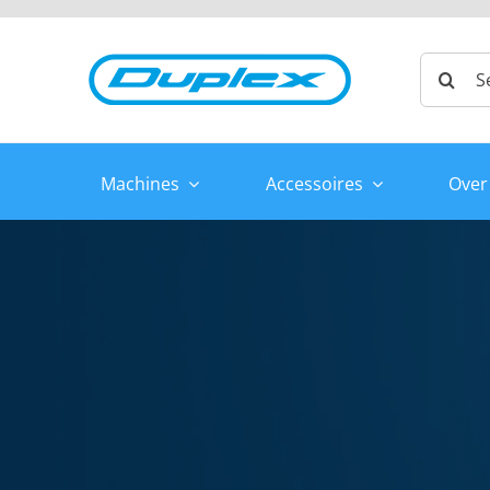
Ga
naar
Zoeken
inhoud
naar:
Machines
Accessoires
Over