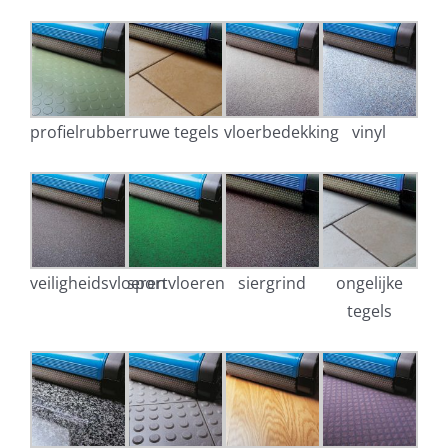
profielrubber
ruwe tegels
vloerbedekking
vinyl
veiligheidsvloeren
sportvloeren
siergrind
ongelijke
tegels